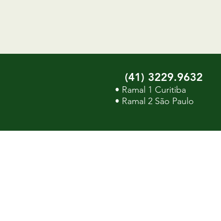
(41) 3229.9632
•
Ramal 1 Curitiba
• Ramal 2
São Paulo
ÁREA DO CLIENTE
• FAÇA SEU ORÇAMENTO
• SOLICITE UMA COLETA