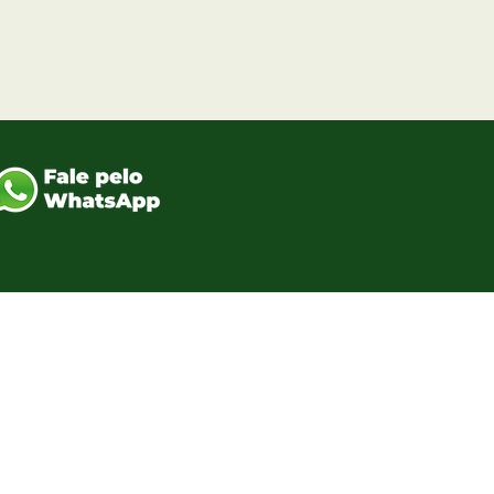
qui para rastrear a sua carga ou entre
ato pelo número 41 9578-0012
A/MATRIZ
 Tieto Iwasa, n.º 245, Galpões 13,
 Bairro Chapada, CEP: 83.707-758,
a/PR