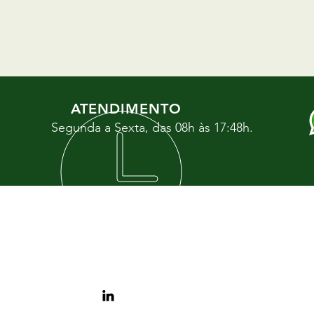
ATENDIMENTO
Segunda a Sexta, das 08h às 17:48h.
SOBRE NÓS
Clique a
em cont
TRABALHE CONOSCO
CURITIB
Rua Jorge
SIGA NAS REDES
14 e 15,
Araucári